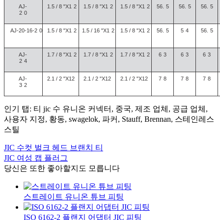
AJ-
1.5 / 8 "X1
2
1.5 / 8 "X1
2
1.5 / 8 "X1
2
56.
5
56.
5
56.
5
2
0
AJ-20-16-2
0
1.5 / 8 "X1
2
1.5 / 16 "X1
2
1.5 / 8 "X1
2
56.
5
5
4
56.
5
AJ-
1.7 / 8 "X1
2
1.7 / 8 "X1
2
1.7 / 8 "X1
2
6
3
6
3
6
3
2
4
AJ-
2.1 / 2 "X12
2.1 / 2 "X12
2.1 / 2 "X12
7
8
7
8
7
8
3
2
인기 탭: 티 jic 수 유니온 커넥터, 중국, 제조 업체, 공급 업체,
사용자 지정, 황동, swagelok, 파커, Stauff, Brennan, 스테인레스
스틸
JIC 수컷 벌크 헤드 브랜치 티
JIC 여성 캡 플러그
당신은 또한 좋아할지도 모릅니다
스트레이트 유니온 튜브 피팅
ISO 6162-2 플랜지 어댑터 JIC 피팅