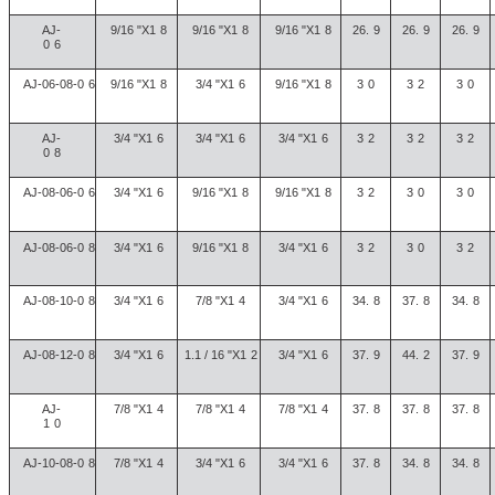
AJ-
9/16 "X1
8
9/16 "X1
8
9/16 "X1
8
26.
9
26.
9
26.
9
0
6
AJ-06-08-0
6
9/16 "X1
8
3/4 "X1
6
9/16 "X1
8
3
0
3
2
3
0
AJ-
3/4 "X1
6
3/4 "X1
6
3/4 "X1
6
3
2
3
2
3
2
0
8
AJ-08-06-0
6
3/4 "X1
6
9/16 "X1
8
9/16 "X1
8
3
2
3
0
3
0
AJ-08-06-0
8
3/4 "X1
6
9/16 "X1
8
3/4 "X1
6
3
2
3
0
3
2
AJ-08-10-0
8
3/4 "X1
6
7/8 "X1
4
3/4 "X1
6
34.
8
37.
8
34.
8
AJ-08-12-0
8
3/4 "X1
6
1.1 / 16 "X1
2
3/4 "X1
6
37.
9
44.
2
37.
9
AJ-
7/8 "X1
4
7/8 "X1
4
7/8 "X1
4
37.
8
37.
8
37.
8
1
0
AJ-10-08-0
8
7/8 "X1
4
3/4 "X1
6
3/4 "X1
6
37.
8
34.
8
34.
8