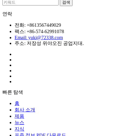
연락
전화: +8613567449029
팩스: +86-574-62991078
Email: yuki@72338.com
주소: 저장성 위야오진 공업지대.
빠른 탐색
홈
회사 소개
제품
뉴스
지식
표준 정보 PDF 다운로드