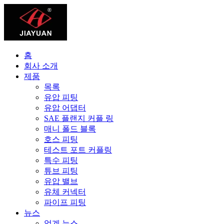
홈
회사 소개
제품
목록
유압 피팅
유압 어댑터
SAE 플랜지 커플 링
매니 폴드 블록
호스 피팅
테스트 포트 커플링
특수 피팅
튜브 피팅
유압 밸브
유체 커넥터
파이프 피팅
뉴스
업계 뉴스