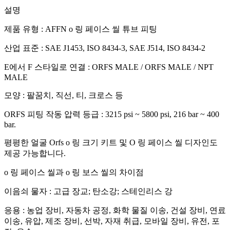
설명
제품 유형 : AFFN o 링 페이스 씰 튜브 피팅
산업 표준 : SAE J1453, ISO 8434-3, SAE J514, ISO 8434-2
E에서 F 스타일로 연결 : ORFS MALE / ORFS MALE / NPT
MALE
모양 : 팔꿈치, 직선, 티, 크로스 등
ORFS 피팅 작동 압력 등급 : 3215 psi ~ 5800 psi, 216 bar ~ 400
bar.
평평한 얼굴 Orfs o 링 크기 키트 및 O 링 페이스 씰 디자인도
제공 가능합니다.
o 링 페이스 씰과 o 링 보스 씰의 차이점
이음쇠 물자 : 고급 장교;
탄소강;
스테인리스 강
응용 : 농업 장비, 자동차 공정, 화학 물질 이송, 건설 장비, 연료
이송, 유압, 제조 장비, 선박, 자재 취급, 모바일 장비, 유전, 포