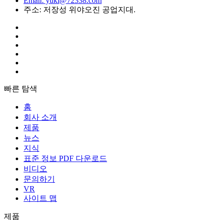
Email: yuki@72338.com
주소: 저장성 위야오진 공업지대.
빠른 탐색
홈
회사 소개
제품
뉴스
지식
표준 정보 PDF 다운로드
비디오
문의하기
VR
사이트 맵
제품