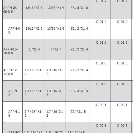
O
01
4
O
01
4
AFFN-08-
13/16 "X1
6
13/16 "X1
6
Z3 / 8 "X1
8
08-0
6
O
01
4
O
01
4
AFFN-0
13/16 "X1
6
13/16 "X1
6
Z1 / 2 "X1
4
8
O
01
6
O
01
6
AFFN-10-
1 "X1
4
1 "X1
4
Z1 / 2 "X1
4
10-0
8
O
01
8
O
01
8
AFFN-12-
1.3 / 16 "X1
1.3 / 16 "X1
Z1 / 2 "X1
4
12-0
8
2
2
O
01
8
O
01
8
AFFN-1
1.3 / 16 "X1
1.3 / 16 "X1
Z3 / 4 "X1
4
2
2
2
O
02
1
O
02
1
AFFN-1
1.7 / 16 "X1
1.7 / 16 "X1
Z1 "X11.
5
6
2
2
O
02
5
O
02
5
AFFN-2
1.11 / 16 "X1
1.11 / 16 "X1
Z1.1 / 4 "X11.