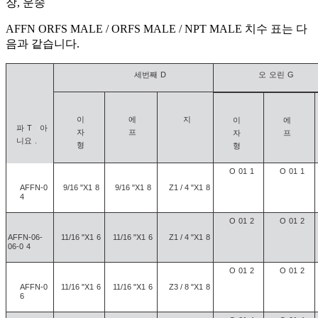
장, 운송
AFFN ORFS MALE / ORFS MALE / NPT MALE 치수 표는 다
음과 같습니다.
세번째
D
오
오린
G
이
에
지
이
에
파
T
아
자
프
자
프
니요
.
형
형
O
01
1
O
01
1
AFFN-0
9/16 "X1
8
9/16 "X1
8
Z1 / 4 "X1
8
4
O
01
2
O
01
2
AFFN-06-
11/16 "X1
6
11/16 "X1
6
Z1 / 4 "X1
8
06-0
4
O
01
2
O
01
2
AFFN-0
11/16 "X1
6
11/16 "X1
6
Z3 / 8 "X1
8
6