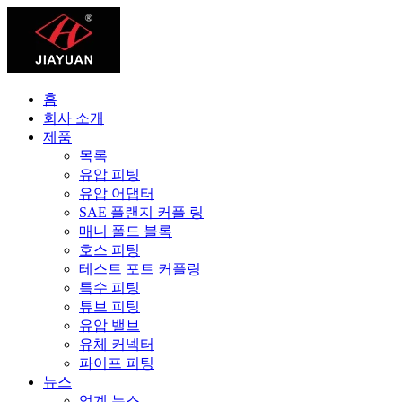
홈
회사 소개
제품
목록
유압 피팅
유압 어댑터
SAE 플랜지 커플 링
매니 폴드 블록
호스 피팅
테스트 포트 커플링
특수 피팅
튜브 피팅
유압 밸브
유체 커넥터
파이프 피팅
뉴스
업계 뉴스